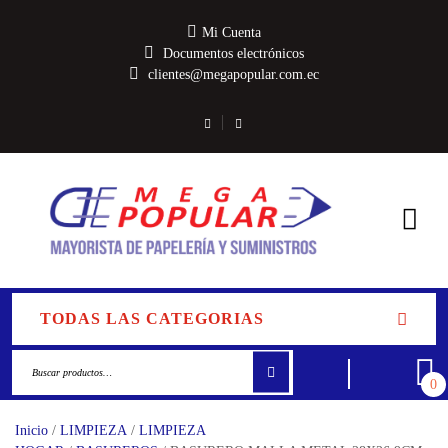
Mi Cuenta
Documentos electrónicos
clientes@megapopular.com.ec
TODAS LAS CATEGORIAS
0
Inicio
/
LIMPIEZA
/
LIMPIEZA