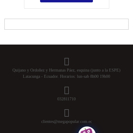
Quijano y Ordoñez y Hermanas Páez, esquina (junto a la ESPE)
Latacunga - Ecuador. Horarios: lun-sab 8h00 19h00
032811710
clientes@megapopular.com.ec