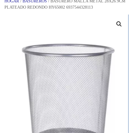
HOGAR
/
BASUREROS
/ BASURERO MALLA METAL 28X26.9CM
PLATEADO REDONDO HY65002 6937544328113