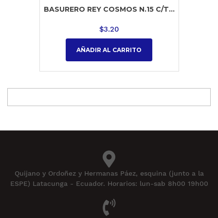
BASURERO REY COSMOS N.15 C/T...
$
3.20
AÑADIR AL CARRITO
Quijano y Ordoñez y Hermanas Páez, esquina (junto a la
ESPE) Latacunga - Ecuador. Horarios: lun-sab 8h00 19h00