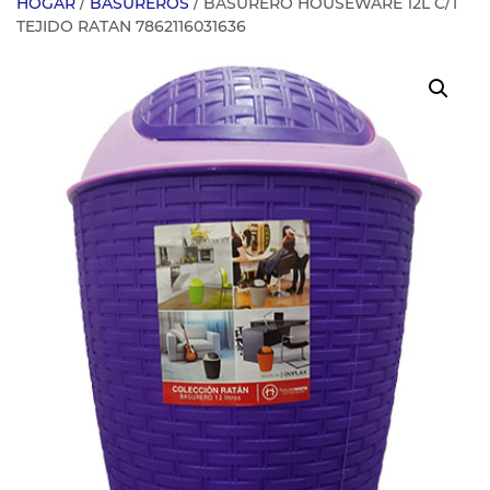
HOGAR
/
BASUREROS
/ BASURERO HOUSEWARE 12L C/T
TEJIDO RATAN 7862116031636