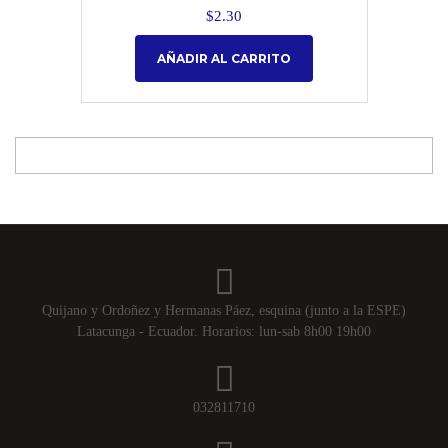
$
2.30
AÑADIR AL CARRITO
Quijano y Ordoñez y Hermanas Páez, esquina (junto a la ESPE)
Latacunga - Ecuador. Horarios: lun-sab 8h00 19h00
032811710