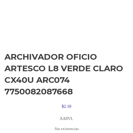
ARCHIVADOR OFICIO
ARTESCO L8 VERDE CLARO
CX40U ARC074
7750082087668
$
2.10
AA8VL
Sin existencias