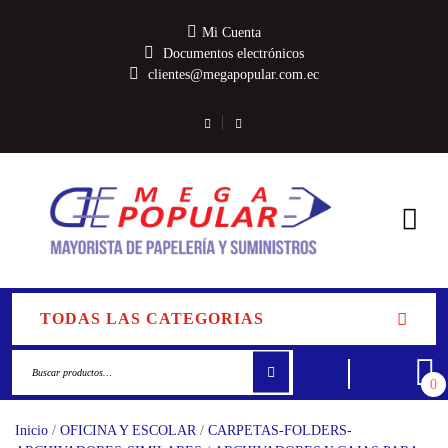
Mi Cuenta
Documentos electrónicos
clientes@megapopular.com.ec
TODAS LAS CATEGORIAS
0
Inicio
/
OFICINA Y ESCOLAR
/
CARPETAS-FOLDERS-