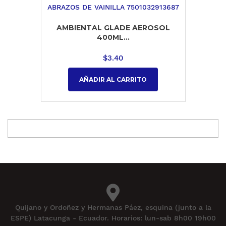
AMBIENTAL GLADE AEROSOL
400ML...
$
3.40
AÑADIR AL CARRITO
Quijano y Ordoñez y Hermanas Páez, esquina (junto a la
ESPE) Latacunga - Ecuador. Horarios: lun-sab 8h00 19h00