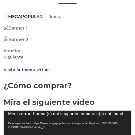
MEGAPOPULAR
Inicio
Anterior
Siguiente
Visita la tienda virtual
¿Cómo comprar?
Mira el siguiente vídeo
Reproductor
Media error: Format(s) not supported or source(s) not found
de
Descargar archivo: https://www.megapopular.com.ec/wp-content/uploads/2021/01/VID-
vídeo
20210111-WA0029-1.mp4?_=1