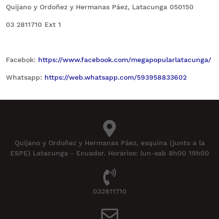
Quijano y Ordoñez y Hermanas Páez, Latacunga 050150
03 2811710 Ext 1
Facebok:
https://www.facebook.com/megapopularlatacunga/
Whatsapp:
https://web.whatsapp.com/593958833602
Quijano y Ordoñez y Hermanas Páez, esquina (junto a la
ESPE) Latacunga - Ecuador. Horarios: lun-sab 8h00 19h00
032811710