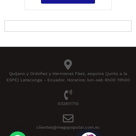
Quijano y Ordoñez y Hermanas Páez, esquina (junto a la
ESPE) Latacunga - Ecuador. Horarios: lun-sab 8h00 19h00
032811710
clientes@megapopular.com.ec