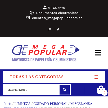
Mi Cuenta
Documentos electrónicos
clientes@megapopular.com.ec
TODAS LAS CATEGORIAS
0
Inicio
/
LIMPIEZA
/
CUIDADO PERSONAL
/
MISCELANEA