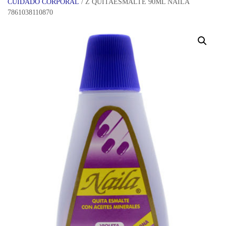
CUIDADO CORPORAL
/ Z QUITAESMALTE 90ML NAILA
7861038110870