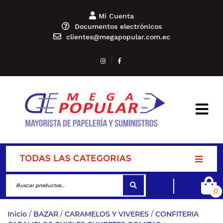
Mi Cuenta
Documentos electrónicos
clientes@megapopular.com.ec
TODAS LAS CATEGORIAS
0
Inicio
/
BAZAR
/
CARAMELOS Y VIVERES
/
CONFITERIA