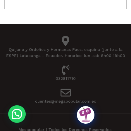
Quijano y Ordoñez y Hermanas Páez, esquina (junto a la
ESPE) Latacunga - Ecuador. Horarios: lun-sab 8h00 19h00
032811710
clientes@megapopular.com.ec
Megapopular | Todos los Derechos Reservados.