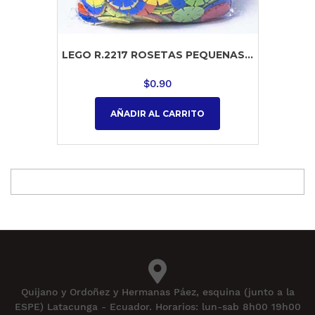
LEGO R.2217 ROSETAS PEQUENAS...
$
0.90
AÑADIR AL CARRITO
Quijano y Ordoñez y Hermanas Páez, esquina (junto a la
ESPE) Latacunga - Ecuador. Horarios: lun-sab 8h00 19h00