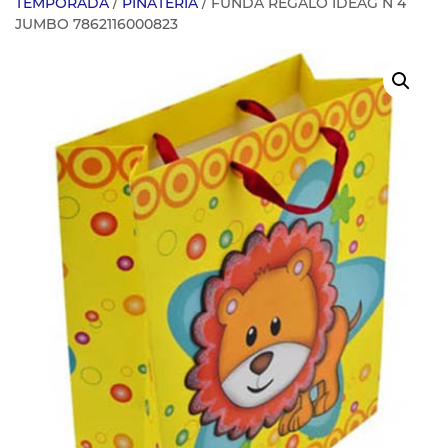
TEMPORADA
/
PINATERIA
/ FUNDA REGALO IDEAG N 4
JUMBO 7862116000823