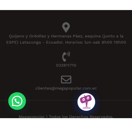
Quijano y Ordoñez y Hermanas Páez, esquina (junto a la
ESPE) Latacunga - Ecuador. Horarios: lun-sab 8h00 19h00
032811710
clientes@megapopular.com.ec
Megapopular | Todos los Derechos Reservados.
Powered by
APLEXT
.