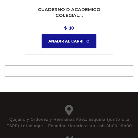
CUADERNO D ACADEMICO
COLEGIAL...
$
1.10
AÑADIR AL CARRITO
Quijano y Ordoñez y Hermanas Páez, esquina (junto a la
ESPE) Latacunga - Ecuador. Horarios: lun-sab 8h00 19h00