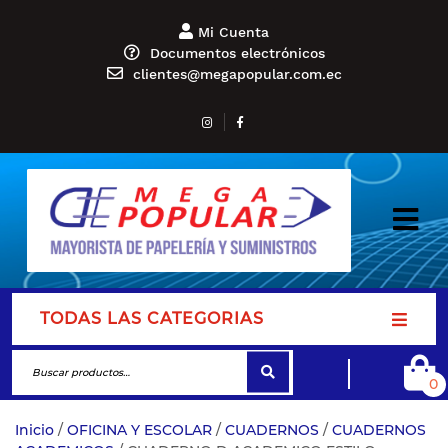
Mi Cuenta
Documentos electrónicos
clientes@megapopular.com.ec
TODAS LAS CATEGORIAS
0
Inicio
/
OFICINA Y ESCOLAR
/
CUADERNOS
/
CUADERNOS