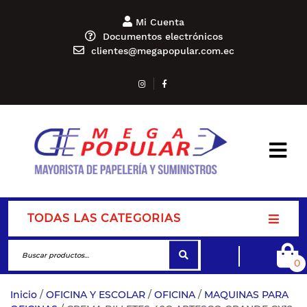
Mi Cuenta
Documentos electrónicos
clientes@megapopular.com.ec
TODAS LAS CATEGORIAS
0
Inicio
/
OFICINA Y ESCOLAR
/
OFICINA
/
MAQUINAS PARA