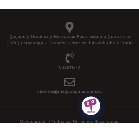
Quijano y Ordoñez y Hermanas Páez, esquina (junto a la
ESPE) Latacunga - Ecuador. Horarios: lun-sab 8h00 19h00
032811710
clientes@megapopular.com.ec
Megapopular | Todos los Derechos Reservados.
Powered by
APLEXT
.