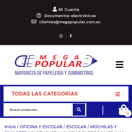
Mi Cuenta
Documentos electrónicos
clientes@megapopular.com.ec
TODAS LAS CATEGORIAS
0
Inicio
/
OFICINA Y ESCOLAR
/
ESCOLAR
/
MOCHILAS Y