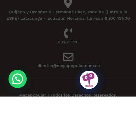
Quijano y Ordoñez y Hermanas Páez, esquina (junto a la
ESPE) Latacunga - Ecuador. Horarios: lun-sab 8h00 19h00
032811710
clientes@megapopular.com.ec
Megapopular | Todos los Derechos Reservados.
Powered by
APLEXT
.